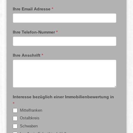
Ihre Email Adresse
*
Ihre Telefon-Nummer
*
Ihre Anschrift
*
Interesse bezüglich einer Immobilienbewertung in
*
Mittelfranken
Ostalbkreis
Schwaben