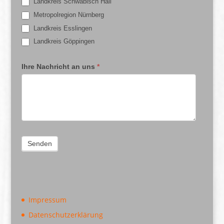
Landkreis Schwäbisch Hall
Metropolregion Nürnberg
Landkreis Esslingen
Landkreis Göppingen
Ihre Nachricht an uns
*
Impressum
Datenschutzerklärung