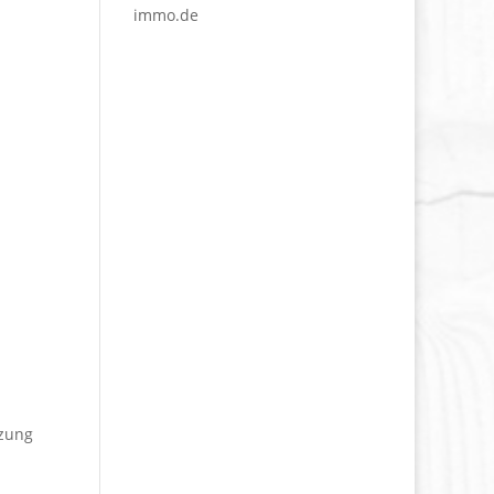
immo.de
tzung