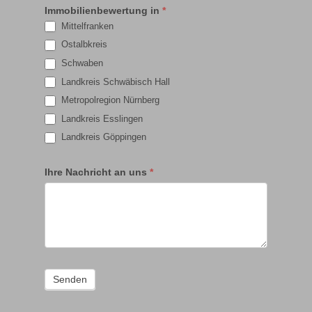
Immobilienbewertung in
*
Mittelfranken
Ostalbkreis
Schwaben
Landkreis Schwäbisch Hall
Metropolregion Nürnberg
Landkreis Esslingen
Landkreis Göppingen
Ihre Nachricht an uns
*