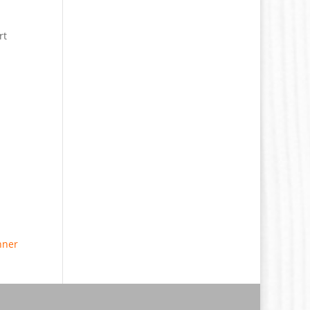
rt
nner